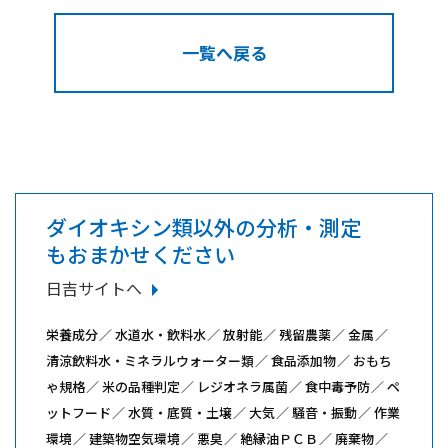
一覧へ戻る
ダイオキシン類以外の分析・測定
もおまかせください
日吉サイトへ
栄養成分
水道水・飲料水
放射能
残留農薬
金属
清涼飲料水・ミネラルウォーター類
食品添加物
おもち
ゃ規格
米の品種判定
レジオネラ属菌
食中毒予防
ペ
ットフード
水質・底質・土壌
大気
騒音・振動
作業
環境
建築物空気環境
悪臭
絶縁油ＰＣＢ
廃棄物