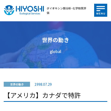
ダイオキシン類分析･化学物質評
価
世界の動き
global
1998.07.29
世界の動き
【アメリカ】カナダで特許