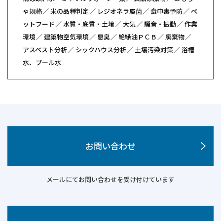
ゃ規格
米の品種判定
レジオネラ属菌
食中毒予防
ペ
ットフード
水質・底質・土壌
大気
騒音・振動
作業
環境
建築物空気環境
悪臭
絶縁油ＰＣＢ
廃棄物
アスベスト分析
シックハウス分析
土壌汚染対策
浴槽
水、プール水
お問い合わせ
メールにてお問い合わせを受け付けています