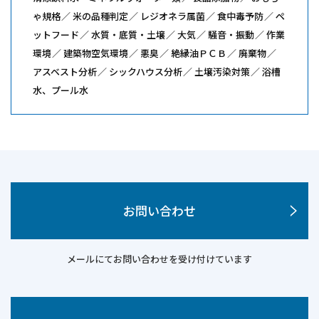
ゃ規格
米の品種判定
レジオネラ属菌
食中毒予防
ペ
ットフード
水質・底質・土壌
大気
騒音・振動
作業
環境
建築物空気環境
悪臭
絶縁油ＰＣＢ
廃棄物
アスベスト分析
シックハウス分析
土壌汚染対策
浴槽
水、プール水
お問い合わせ
メールにてお問い合わせを受け付けています