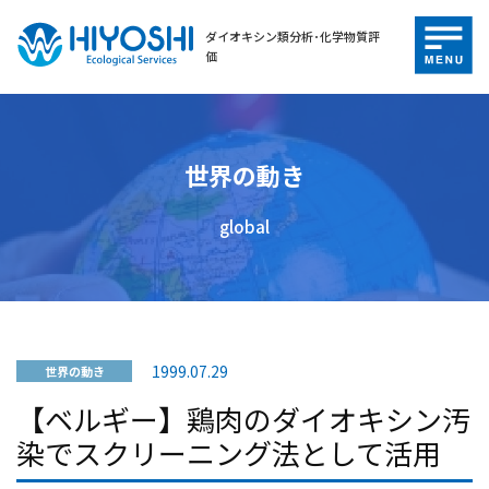
ダイオキシン類分析･化学物質評
価
世界の動き
global
1999.07.29
世界の動き
【ベルギー】鶏肉のダイオキシン汚
染でスクリーニング法として活用