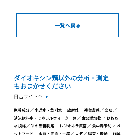
一覧へ戻る
ダイオキシン類以外の分析・測定
もおまかせください
日吉サイトへ
栄養成分
水道水・飲料水
放射能
残留農薬
金属
清涼飲料水・ミネラルウォーター類
食品添加物
おもち
ゃ規格
米の品種判定
レジオネラ属菌
食中毒予防
ペ
ットフード
水質・底質・土壌
大気
騒音・振動
作業