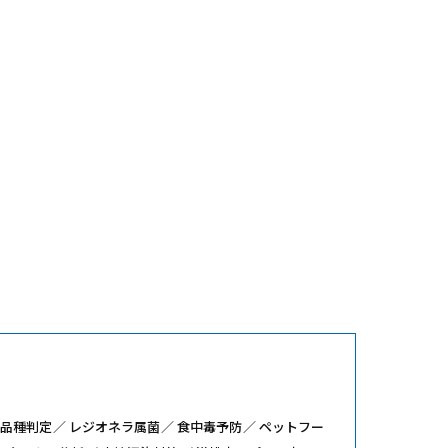
品種判定
レジオネラ属菌
食中毒予防
ペットフー