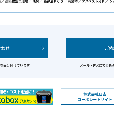
境
建築物空気環境
悪臭
絶縁油ＰＣＢ
廃棄物
アスベスト分析
シ
合わせ
ご依
を受け付けています
メール・FAXにて分