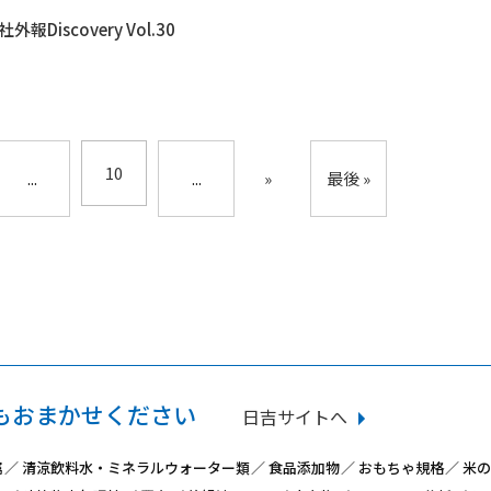
Discovery Vol.30
10
...
...
»
最後 »
もおまかせください
日吉サイトへ
属
清涼飲料水・ミネラルウォーター類
食品添加物
おもちゃ規格
米の