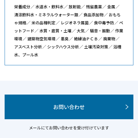
栄養成分
水道水・飲料水
放射能
残留農薬
金属
清涼飲料水・ミネラルウォーター類
食品添加物
おもち
ゃ規格
米の品種判定
レジオネラ属菌
食中毒予防
ペ
ットフード
水質・底質・土壌
大気
騒音・振動
作業
環境
建築物空気環境
悪臭
絶縁油ＰＣＢ
廃棄物
アスベスト分析
シックハウス分析
土壌汚染対策
浴槽
水、プール水
お問い合わせ
メールにてお問い合わせを受け付けています