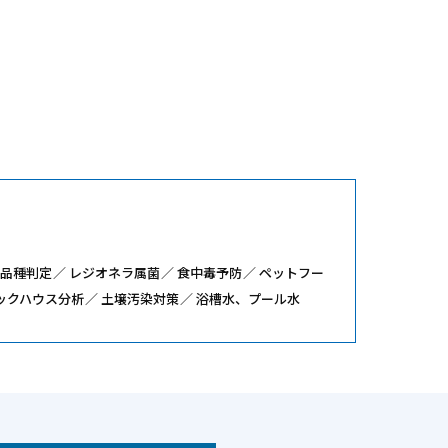
品種判定
レジオネラ属菌
食中毒予防
ペットフー
ックハウス分析
土壌汚染対策
浴槽水、プール水