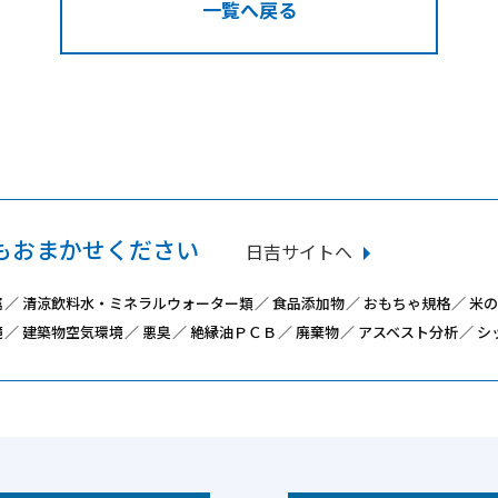
一覧へ戻る
もおまかせください
日吉サイトへ
属
清涼飲料水・ミネラルウォーター類
食品添加物
おもちゃ規格
米の
境
建築物空気環境
悪臭
絶縁油ＰＣＢ
廃棄物
アスベスト分析
シ